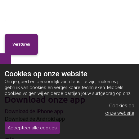
Cookies op
onze website
Om je goed en persoonlijk van dienst te zijn, maken wij
gebruik van cookies en vergelijkbare technieken. Middels
cookies volgen wij en derde partijen jouw surfgedrag op onze
Download onze app
website. Hiermee tonen wij gepersonaliseerde advertenties
en dit maakt het voor jou mogelijk om informatie te delen via
Cookies op
Download de iPhone app
social media.
Bekijk ons cookiebeleid
onze website
Download de Android app
Accepteer alle cookies