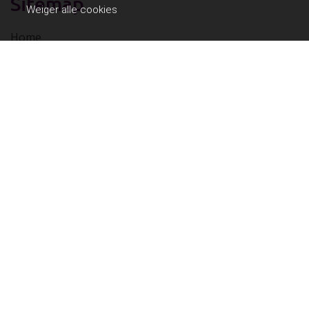
Sitemap
Weiger alle cookies
Home
Over ons
Verzekeringen
Hypotheken
Klantenservice
Contact
Contact
Van Dort Assurantiën B.V.
Burg Stulemeijerlaan 4
4611 EE Bergen op Zoom